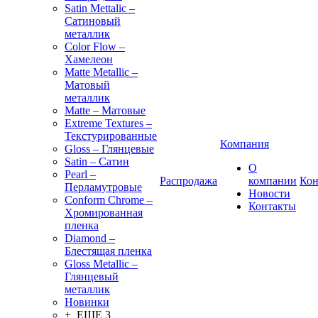
Satin Mettalic –
Сатиновый
металлик
Color Flow –
Хамелеон
Matte Metallic –
Матовый
металлик
Matte – Матовые
Extreme Textures –
Текстурированные
Компания
Gloss – Глянцевые
Satin – Сатин
О
Pearl –
Распродажа
компании
Кон
Перламутровые
Новости
Conform Chrome –
Контакты
Хромированная
пленка
Diamond –
Блестящая пленка
Gloss Metallic –
Глянцевый
металлик
Новинки
+ ЕЩЕ 3