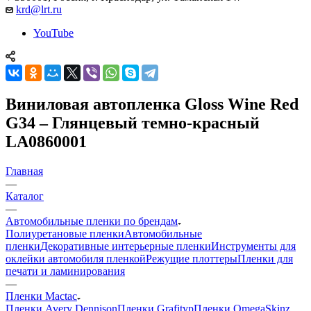
krd@lrt.ru
YouTube
Виниловая автопленка Gloss Wine Red
G34 – Глянцевый темно-красный
LA0860001
Главная
—
Каталог
—
Автомобильные пленки по брендам
Полиуретановые пленки
Автомобильные
пленки
Декоративные интерьерные пленки
Инструменты для
оклейки автомобиля пленкой
Режущие плоттеры
Пленки для
печати и ламинирования
—
Пленки Mactac
Пленки Avery Dennison
Пленки Grafityp
Пленки OmegaSkinz