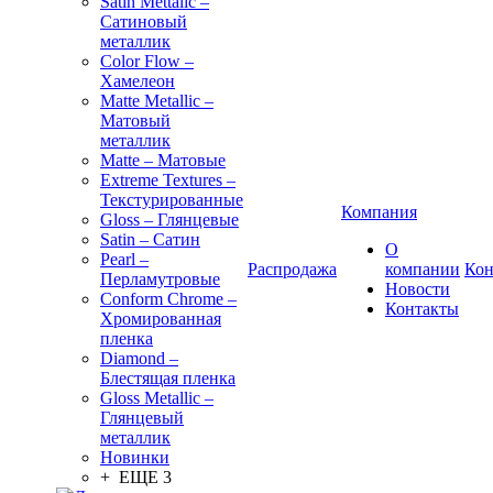
Satin Mettalic –
Сатиновый
металлик
Color Flow –
Хамелеон
Matte Metallic –
Матовый
металлик
Matte – Матовые
Extreme Textures –
Текстурированные
Компания
Gloss – Глянцевые
Satin – Сатин
О
Pearl –
Распродажа
компании
Кон
Перламутровые
Новости
Conform Chrome –
Контакты
Хромированная
пленка
Diamond –
Блестящая пленка
Gloss Metallic –
Глянцевый
металлик
Новинки
+ ЕЩЕ 3